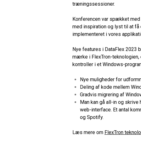
træningssessioner.
Konferencen var spækket med 
med inspiration og lyst til at 
implementeret i vores applikati
Nye features i DataFlex 2023 b
mærke i FlexTron-teknologien, d
kontroller i et Windows-progra
Nye muligheder for udformn
Deling af kode mellem Wi
Gradvis migrering af Window
Man kan gå all-in og skriv
web-interface. Et antal ko
og Spotify.
Læs mere om
FlexTron teknol