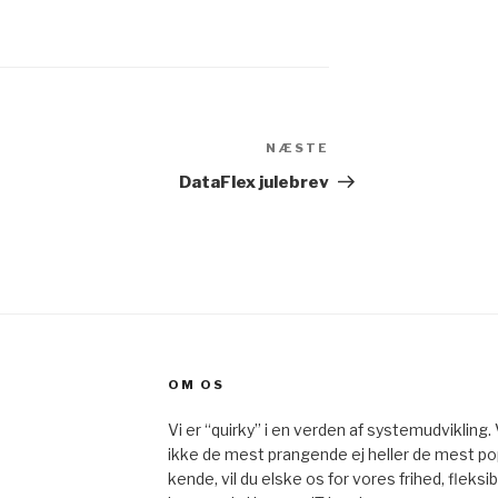
NÆSTE
DataFlex julebrev
OM OS
Vi er “quirky” i en verden af systemudvikling.
ikke de mest prangende ej heller de mest p
kende, vil du elske os for vores frihed, fleks