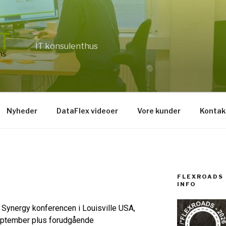
IT konsulenthus
Nyheder
DataFlex videoer
Vore kunder
Kontak
FLEXROADS 
INFO
Synergy konferencen i Louisville USA,
september plus forudgående