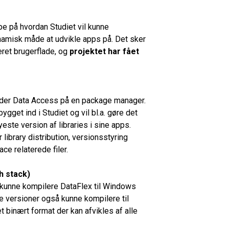
pe på hvordan Studiet vil kunne
amisk måde at udvikle apps på. Det sker
ret brugerflade, og
projektet har fået
der Data Access på en package manager.
ygget ind i Studiet og vil bl.a. gøre det
este version af libraries i sine apps.
 library distribution, versionsstyring
ce relaterede filer.
h stack)
n kunne kompilere DataFlex til Windows
e versioner også kunne kompilere til
t binært format der kan afvikles af alle