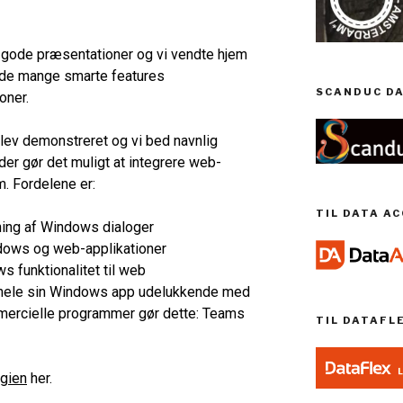
gode præsentationer og vi vendte hjem
få de mange smarte features
SCANDUC DA
oner.
lev demonstreret og vi bed navnlig
er gør det muligt at integrere web-
m. Fordelene er:
TIL DATA A
ing af Windows dialoger
ndows og web-
applikationer
s funktionalitet til web
e hele sin Windows app udelukkende med
mmercielle programmer gør dette: Teams
TIL DATAFL
ogien
her.