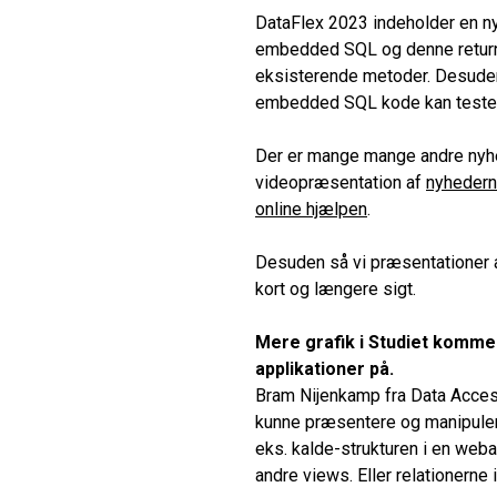
DataFlex 2023 indeholder en n
embedded SQL og denne returne
eksisterende metoder. Desuden
embedded SQL kode kan testes 
Der er mange mange andre nyhe
videopræsentation af
nyhedern
online hjælpen
.
Desuden så vi præsentationer 
kort og længere sigt.
Mere grafik i Studiet komme
applikationer på.
Bram Nijenkamp fra Data Access
kunne præsentere og manipulere 
eks. kalde-strukturen i en webap
andre views. Eller relationerne 