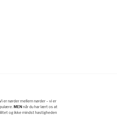
 Vi er nørder mellem nørder – vi er
opulære.
MEN
når du har lært os at
ibilitet og ikke mindst hastigheden