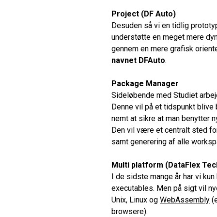
Project (DF Auto)
Desuden så vi en tidlig prototy
understøtte en meget mere dyn
gennem en mere grafisk oriente
navnet DFAuto
.
Package Manager
Sideløbende med Studiet arbej
Denne vil på et tidspunkt blive b
nemt at sikre at man benytter ny
Den vil være et centralt sted for
samt generering af alle workspa
Multi platform (DataFlex Tec
I de sidste mange år har vi ku
executables. Men på sigt vil ny
Unix, Linux og
WebAssembly
(e
browsere).