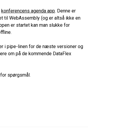
i
konferencens agenda app
. Denne er
et til WebAssembly (og er altså ikke en
ppen er startet kan man slukke for
fline.
 er i pipe-linen for de næste versioner og
e mere om på de kommende DataFlex
s for spørgsmål.