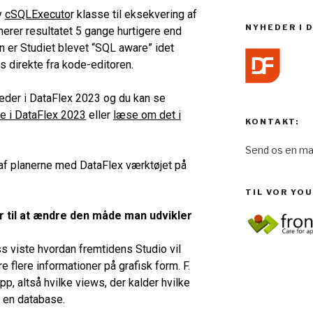
y
cSQLExecuto
r
klasse til eksekvering af
NYHEDER I 
rer resultatet 5 gange hurtigere end
 er Studiet blevet “SQL aware” idet
direkte fra kode-editoren.
der i DataFlex 2023 og du kan se
e i DataFlex 2023
eller
læse om det i
KONTAKT:
Send os en mai
af planerne med DataFlex værktøjet på
TIL VOR YO
r til at ændre den måde man udvikler
 viste hvordan fremtidens Studio vil
flere informationer på grafisk form. F.
p, altså hvilke views, der kalder hvilke
i en database.