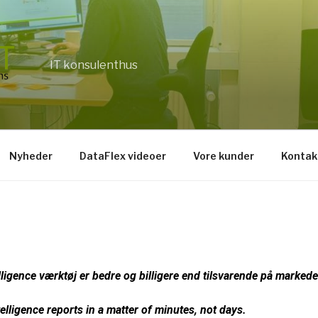
IT konsulenthus
Nyheder
DataFlex videoer
Vore kunder
Kontak
lligence værktøj er bedre og billigere end tilsvarende på marked
elligence reports in a matter of minutes, not days.