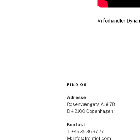
Vi forhandler Dyna
FIND OS
Adresse
Rosenvængets Allé 7B
DK-2100 Copenhagen
Kontakt
T: +45 35 36 37 77
M: info@frontiot.com