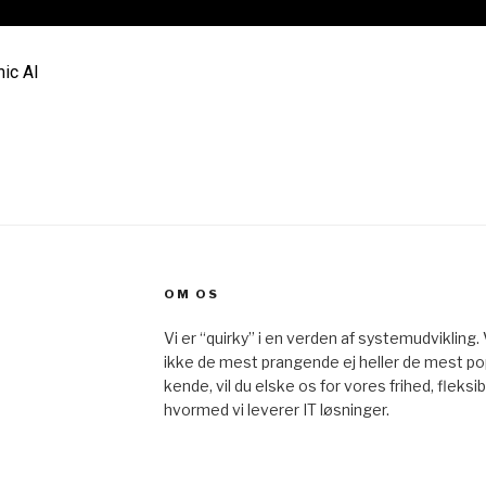
mic AI
OM OS
Vi er “quirky” i en verden af systemudvikling.
ikke de mest prangende ej heller de mest p
kende, vil du elske os for vores frihed, fleks
hvormed vi leverer IT løsninger.