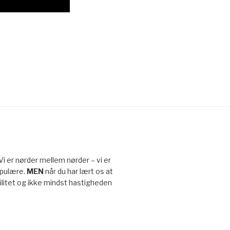
 Vi er nørder mellem nørder – vi er
opulære.
MEN
når du har lært os at
ibilitet og ikke mindst hastigheden