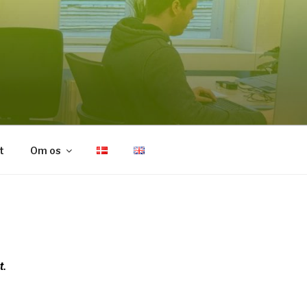
t
Om os
et.