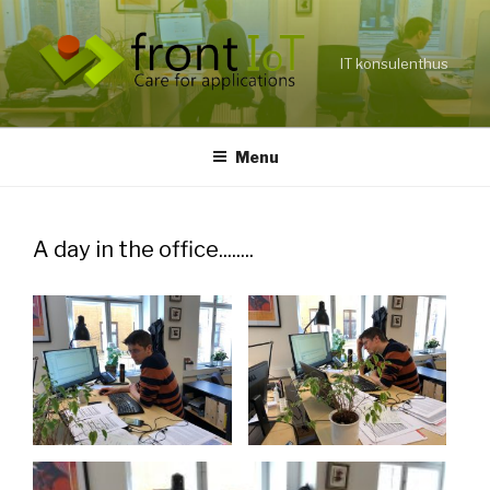
IT konsulenthus
Menu
A day in the office........