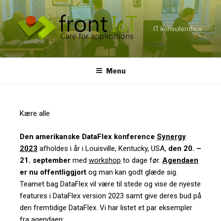
IT konsulenthus
Menu
Kære alle
Den amerikanske DataFlex konference
Synergy
2023
afholdes i år i Louisville, Kentucky, USA,
den 20. –
21. september
med
workshop
to dage før.
Agendaen
er nu offentliggjort
og man kan godt glæde sig.
Teamet bag DataFlex vil være til stede og vise de nyeste
features i DataFlex version 2023 samt give deres bud på
den fremtidige DataFlex. Vi har listet et par eksempler
fra agendaen: