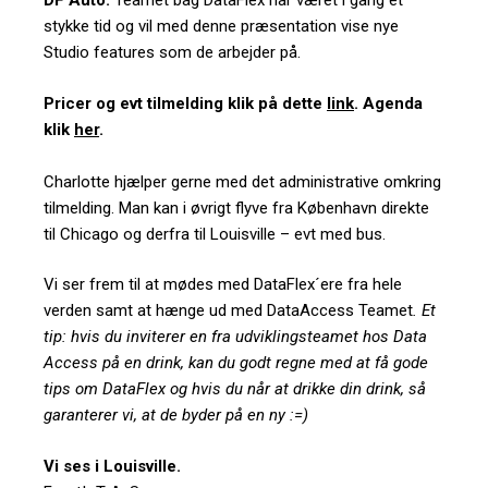
DF Auto:
Teamet bag DataFlex har været i gang et
stykke tid og vil med denne præsentation vise nye
Studio features som de arbejder på.
Pricer og evt tilmelding klik på dette
link
. Agenda
klik
her
.
Charlotte hjælper gerne med det administrative omkring
tilmelding. Man kan i øvrigt flyve fra København direkte
til Chicago og derfra til Louisville – evt med
bus
.
Vi ser frem til at mødes med DataFlex´ere fra hele
verden samt at hænge ud med DataAccess Teamet
. Et
tip: hvis du inviterer en fra udviklingsteamet hos Data
Access på en drink, kan du godt regne med at få gode
tips om DataFlex og hvis du når at drikke din drink, så
garanterer vi, at de byder på en ny :=)
Vi ses i Louisville.