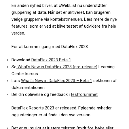
En anden nyhed bliver, at cWebList nu understøtter
gruppering af data. Når det er aktiveret, kan brugeren
vælge grupperne via kontekstmenuen. Læs mere de
nye
features
, som er ved at blive testet af udviklere fra hele
verden.
For at komme i gang med DataFlex 2023:
D
ownload
DataFlex 2023 Beta 1
Se
What’s New in DataFlex 2023 (pre-release)
Learning
Center kursus
L
æs
What’s New in DataFlex 2023 – Beta 1
sektionen af
dokumentationen
Del din oplevelse og feedback i
testforummet
.
DataFlex Reports 2023 er released. Følgende nyheder
og justeringer er at finde i den nye version:
Det er nu muligt at justere teksten (midt for, højre eller