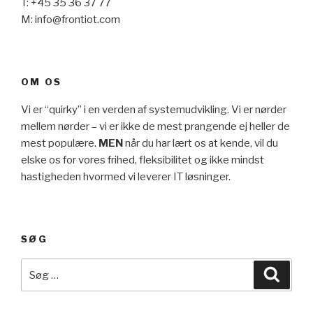
T: +45 35 36 37 77
M: info@frontiot.com
OM OS
Vi er “quirky” i en verden af systemudvikling. Vi er nørder
mellem nørder – vi er ikke de mest prangende ej heller de
mest populære.
MEN
når du har lært os at kende, vil du
elske os for vores frihed, fleksibilitet og ikke mindst
hastigheden hvormed vi leverer IT løsninger.
SØG