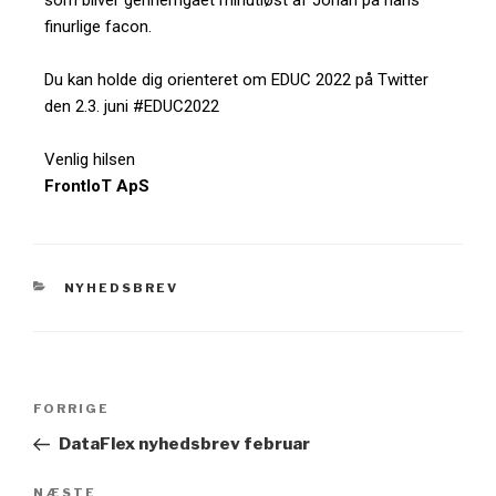
som bliver gennemgået minutiøst af Johan på hans
finurlige facon.
Du kan holde dig orienteret om EDUC 2022 på Twitter
den 2.3. juni #EDUC2022
Venlig hilsen
FrontIoT ApS
NYHEDSBREV
FORRIGE
DataFlex nyhedsbrev februar
NÆSTE