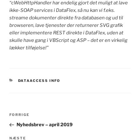
“cWebHttpHandler har endelig gjort det muligt at lave
ikke-SOAP services i DataFlex, så nu kan vi f.eks.
streame dokumenter direkte fra databasen og ud til
browseren, lave tjenester der returnerer SVG grafik
eller implementere REST direkte i DataFlex, uden at
skulle have gang i VBScript og ASP – det er en virkelig
lækker tilføjelse!”
KATEGORIER
DATAACCESS INFO
Indlægsnavigation
Forrige
FORRIGE
indlæg
Nyhedsbrev – april 2019
Næste
NÆSTE