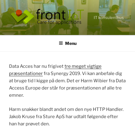
Videre
til
indhold
IT konsulenthus
Menu
Data Acces har nu frigivet
tre meget vigtige
præsentationer
fra Synergy 2019. Vi kan anbefale dig
at bruge tid l kigge på dem. Det er Harm Wibier fra Data
Access Europe der står for præsentationen af alle tre
emner.
Harm snakker blandt andet om den nye HTTP Handler.
Jakob Kruse fra Sture ApS har udtalt følgende efter
han har prøvet den.