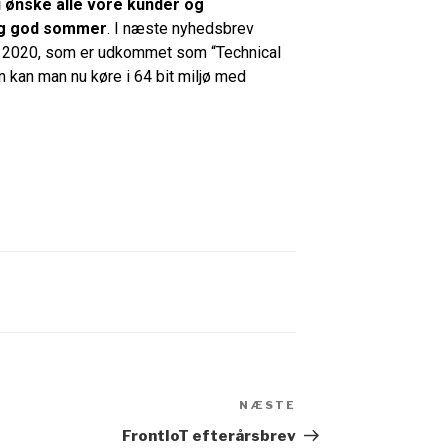
 ønske alle vore kunder og
ig god sommer
. I næste nyhedsbrev
s 2020, som er udkommet som “Technical
n kan man nu køre i 64 bit miljø med
NÆSTE
FrontIoT efterårsbrev