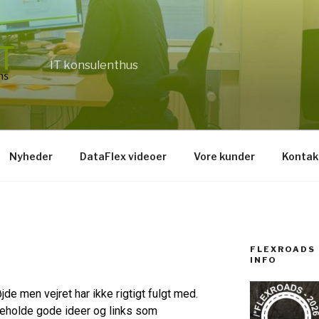
IT konsulenthus
Nyheder
DataFlex videoer
Vore kunder
Kontak
FLEXROADS 
INFO
de men vejret har ikke rigtigt fulgt med.
deholde gode ideer og links som