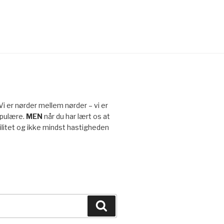
 Vi er nørder mellem nørder – vi er
opulære.
MEN
når du har lært os at
ibilitet og ikke mindst hastigheden