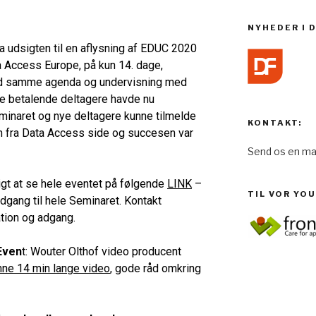
NYHEDER I 
 udsigten til en aflysning af EDUC 2020
ta Access Europe, på kun 14. dage,
med samme agenda og undervisning med
le betalende deltagere havde nu
eminaret og nye deltagere kunne tilmelde
KONTAKT:
n fra Data Access side og succesen var
Send os en mai
igt at se hele eventet på følgende
LINK
–
TIL VOR YO
dgang til hele Seminaret. Kontakt
ation og adgang.
Even
t: Wouter Olthof video producent
nne 14 min lange video
, gode råd omkring