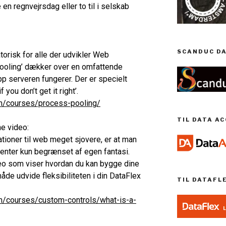
 en regnvejrsdag eller to til i selskab
SCANDUC DA
orisk for alle der udvikler Web
 Pooling’ dækker over en omfattende
serveren fungerer. Der er specielt
 you don’t get it right’.
/courses/process-pooling/
TIL DATA A
e video:
ationer til web meget sjovere, er at man
nter kun begrænset af egen fantasi.
eo som viser hvordan du kan bygge dine
e udvide fleksibiliteten i din DataFlex
TIL DATAFL
/courses/custom-controls/
what-is-a-