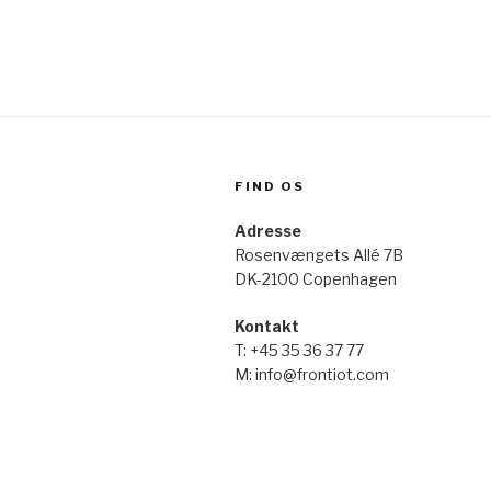
FIND OS
Adresse
Rosenvængets Allé 7B
DK-2100 Copenhagen
Kontakt
T: +45 35 36 37 77
M: info@frontiot.com