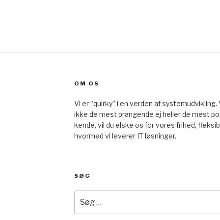
OM OS
Vi er “quirky” i en verden af systemudvikling.
ikke de mest prangende ej heller de mest p
kende, vil du elske os for vores frihed, fleks
hvormed vi leverer IT løsninger.
SØG