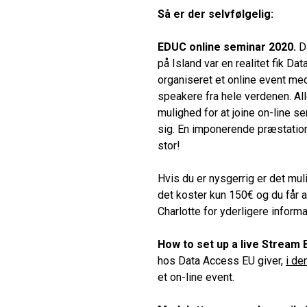
Så er der selvfølgelig:
EDUC online seminar 2020.
Da
på Island var en realitet fik Da
organiseret et online event 
speakere fra hele verdenen. Al
mulighed for at joine on-line s
sig. En imponerende præstatio
stor!
Hvis du er nysgerrig er det mul
det koster kun 150€ og du får a
Charlotte for yderligere inform
How to set up a live Stream 
hos Data Access EU giver,
i de
et on-line event.