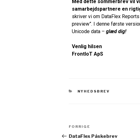
Med dette sommerbrev vil vi
samarbejdspartnere en rigt
skriver vi om DataFlex Report
preview”. I denne første versio
Unicode data –
glæd dig!
Venlig hilsen
FrontIoT ApS
NYHEDSBREV
FORRIGE
DataFlex Påskebrev