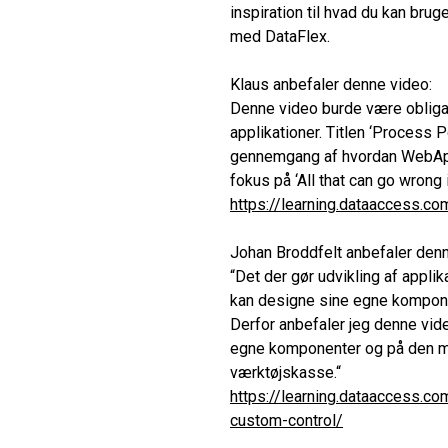
inspiration til hvad du kan bruge
med DataFlex.
Klaus anbefaler denne video:
Denne video burde være obligat
applikationer. Titlen ‘Process
gennemgang af hvordan WebApp 
fokus på ‘All that can go wrong if
https://learning.dataaccess.
com
Johan Broddfelt anbefaler denn
“Det der gør udvikling af applik
kan designe sine egne kompone
Derfor anbefaler jeg denne vid
egne komponenter og på den måd
værktøjskasse.“
https://learning.dataaccess.
com
custom-control/