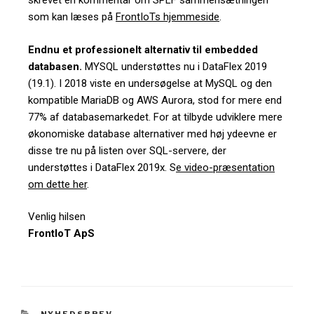
skrevet en kommentar om SPLF sammensætningen
som kan læses på
FrontIoTs hjemmeside
.
Endnu et professionelt alternativ til embedded
databasen.
MYSQL understøttes nu i DataFlex 2019
(19.1). I 2018 viste en undersøgelse at MySQL og den
kompatible MariaDB og AWS Aurora, stod for mere end
77% af databasemarkedet. For at tilbyde udviklere mere
økonomiske database alternativer med høj ydeevne er
disse tre nu på listen over SQL-servere, der
understøttes i DataFlex 2019x.
S
e video-præsentation
om dette her
.
Venlig hilsen
FrontIoT ApS
NYHEDSBREV