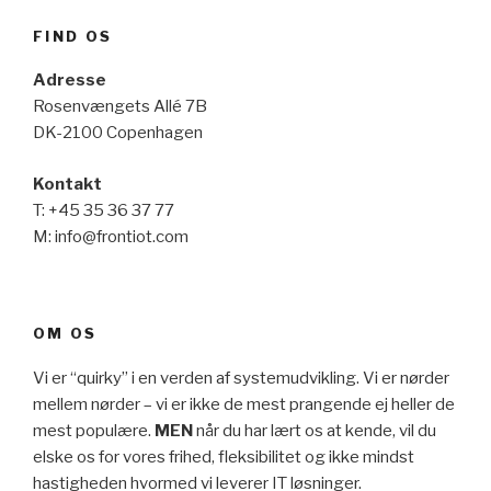
FIND OS
Adresse
Rosenvængets Allé 7B
DK-2100 Copenhagen
Kontakt
T: +45 35 36 37 77
M: info@frontiot.com
OM OS
Vi er “quirky” i en verden af systemudvikling. Vi er nørder
mellem nørder – vi er ikke de mest prangende ej heller de
mest populære.
MEN
når du har lært os at kende, vil du
elske os for vores frihed, fleksibilitet og ikke mindst
hastigheden hvormed vi leverer IT løsninger.