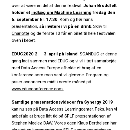
over at være en del af denne festival.
Johan Broddfelt
holder et
indlæg om Machine Learning
fredag den
6. september kl. 17:30.
Kom og hør hans
præsentation,
så inviterer vi på en drink
. Skriv til
Charlotte
og de første 10 får en billet til hele festivalen
oven i købet.
EDUC2020 2. – 3. april på Island.
SCANDUC er denne
gang lagt sammen med EDUC og vi vil i tæt samarbejde
med Data Access Europe afholde et brag af en
konference som man sent vil glemme. Program og
priser annonceres midt i næste måned på
www.educconference.com.
Samtlige præsentationsvideoer fra Synergy 2019
kan nu ses på
Data Access
Learningcenter
. F.eks. kan vi
anbefale at bruge lidt tid på
SPLF præsentationen
af
Stephen Meeley, DAW. Vores egen Klaus Berthelsen har