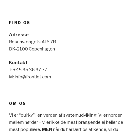
FIND OS
Adresse
Rosenvængets Allé 7B
DK-2100 Copenhagen
Kontakt
T: +45 35 36 37 77
M: info@frontiot.com
OM OS
Vi er “quirky” i en verden af systemudvikling. Vi er nørder
mellem nørder – vi er ikke de mest prangende ej heller de
mest populære.
MEN
når du har lært os at kende, vil du